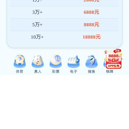
朱德顺表示
培养，先后与
交流为契机，推