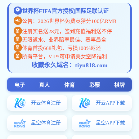
网站首页
>
学伯爵娱乐新闻
美洲杯买球
为进一步深
乐交流座谈。
术（安徽）有
门及二级美洲杯